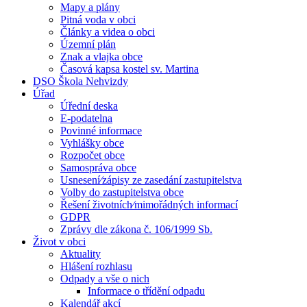
Mapy a plány
Pitná voda v obci
Články a videa o obci
Územní plán
Znak a vlajka obce
Časová kapsa kostel sv. Martina
DSO Škola Nehvizdy
Úřad
Úřední deska
E-podatelna
Povinné informace
Vyhlášky obce
Rozpočet obce
Samospráva obce
Usnesení⁄zápisy ze zasedání zastupitelstva
Volby do zastupitelstva obce
Řešení životních⁄mimořádných informací
GDPR
Zprávy dle zákona č. 106/1999 Sb.
Život v obci
Aktuality
Hlášení rozhlasu
Odpady a vše o nich
Informace o třídění odpadu
Kalendář akcí