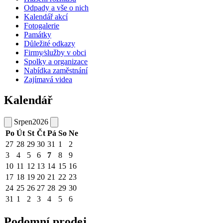
Odpady a vše o nich
Kalendář akcí
Fotogalerie
Památky
Důležité odkazy
Firmy⁄služby v obci
Spolky a organizace
Nabídka zaměstnání
Zajímavá videa
Kalendář
Srpen
2026
Po
Út
St
Čt
Pá
So
Ne
27
28
29
30
31
1
2
3
4
5
6
7
8
9
10
11
12
13
14
15
16
17
18
19
20
21
22
23
24
25
26
27
28
29
30
31
1
2
3
4
5
6
Podomní prodej