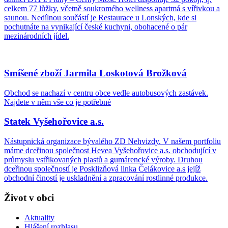
celkem 77 lůžky, včetně soukromého wellness apartmá s vířivkou a
saunou. Nedílnou součástí je Restaurace u Lonských, kde si
pochutnáte na vynikající české kuchyni, obohacené o pár
mezinárodních jídel.
Smíšené zboží Jarmila Loskotová Brožková
Obchod se nachazí v centru obce vedle autobusových zastávek.
Najdete v něm vše co je potřebné
Statek Vyšehořovice a.s.
Nástupnická organizace bývalého ZD Nehvizdy. V našem portfoliu
máme dceřinou společnost Hevea Vyšehořovice a.s. obchodující v
průmyslu vstřikovaných plastů a gumárencké výroby. Druhou
dceřinou společností je Posklizňová linka Čelákovice a.s jejíž
obchodní čiností je uskladnění a zpracování rostlinné produkce.
Život v obci
Aktuality
Hlášení rozhlasu