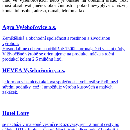
úřad ve Vyšehořovicích nebo je ohlašte na obecním úřadě. Text
musí obsahovat jméno, obor činnosti - pokud nevyplývá z názvu,
kontaktní osobu, adresu, e-mail, telefon a fax.
Agro Vyšehořovice a.s.
Zemědělská a obchodní společnost s rostlinou a živočišnou
výrobou.
Hospodaříme celkem na přibližně 1500ha pronajaté či vlastní půdy.
V živočišné výrobě se orientujeme na produkci mléka s roční
produkcí kolem 2.5 miliónu litrů.
HEVEA Vyšehořovice, a.s.
je formou vlastnictví akciová společnost a velikostí se řadí mezi
střední podniky, což jí umožňuje výrobu kusových a malých
zakázek.
Hotel Lony
se nachází v malebné vesničce Kozovazy, jen 12 minut cesty po
dálnici D11 z Prahy – Černý Most. Hotel disponuje 32 pokoji, tj.