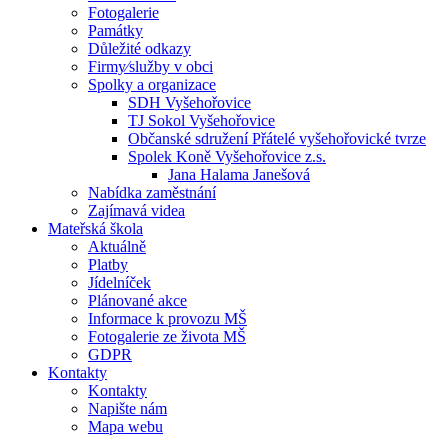
Fotogalerie
Památky
Důležité odkazy
Firmy⁄služby v obci
Spolky a organizace
SDH Vyšehořovice
TJ Sokol Vyšehořovice
Občanské sdružení Přátelé vyšehořovické tvrze
Spolek Koně Vyšehořovice z.s.
Jana Halama Janešová
Nabídka zaměstnání
Zajímavá videa
Mateřská škola
Aktuálně
Platby
Jídelníček
Plánované akce
Informace k provozu MŠ
Fotogalerie ze života MŠ
GDPR
Kontakty
Kontakty
Napište nám
Mapa webu