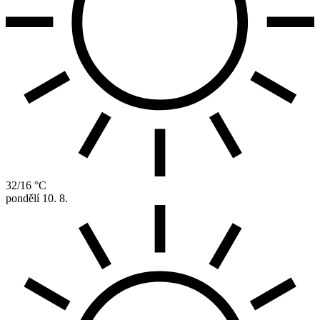
32/16 °C
pondělí
10. 8.