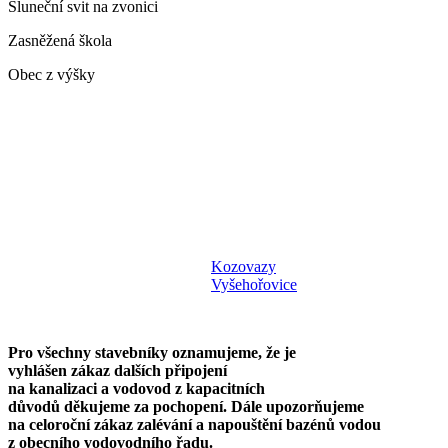
Sluneční svit na zvonici
Zasněžená škola
Obec z výšky
Kozovazy
Vyšehořovice
Pro všechny stavebníky oznamujeme, že je
vyhlášen zákaz dalších připojení
na kanalizaci a vodovod z kapacitních
důvodů děkujeme za pochopení. Dále upozorňujeme
na celoroční zákaz zalévání a napouštění bazénů vodou
z obecního vodovodního řadu.