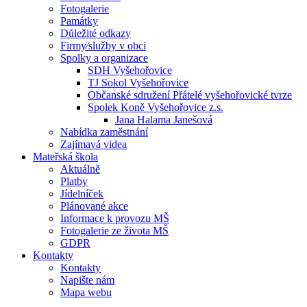
Fotogalerie
Památky
Důležité odkazy
Firmy⁄služby v obci
Spolky a organizace
SDH Vyšehořovice
TJ Sokol Vyšehořovice
Občanské sdružení Přátelé vyšehořovické tvrze
Spolek Koně Vyšehořovice z.s.
Jana Halama Janešová
Nabídka zaměstnání
Zajímavá videa
Mateřská škola
Aktuálně
Platby
Jídelníček
Plánované akce
Informace k provozu MŠ
Fotogalerie ze života MŠ
GDPR
Kontakty
Kontakty
Napište nám
Mapa webu