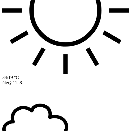
34/19 °C
úterý
11. 8.