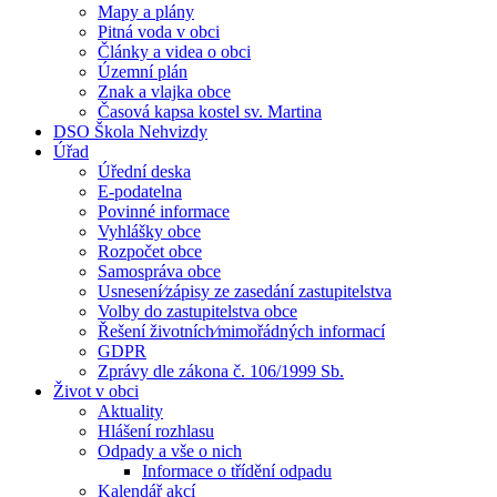
Mapy a plány
Pitná voda v obci
Články a videa o obci
Územní plán
Znak a vlajka obce
Časová kapsa kostel sv. Martina
DSO Škola Nehvizdy
Úřad
Úřední deska
E-podatelna
Povinné informace
Vyhlášky obce
Rozpočet obce
Samospráva obce
Usnesení⁄zápisy ze zasedání zastupitelstva
Volby do zastupitelstva obce
Řešení životních⁄mimořádných informací
GDPR
Zprávy dle zákona č. 106/1999 Sb.
Život v obci
Aktuality
Hlášení rozhlasu
Odpady a vše o nich
Informace o třídění odpadu
Kalendář akcí