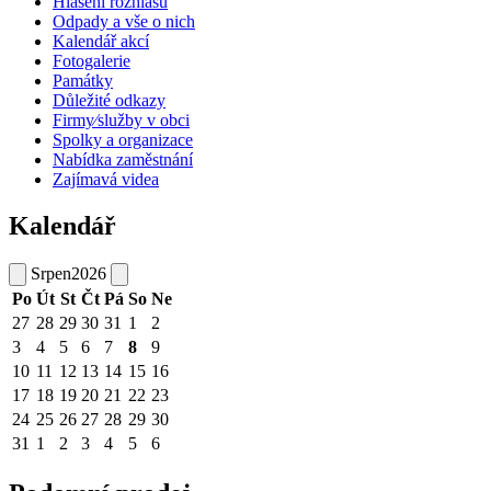
Hlášení rozhlasu
Odpady a vše o nich
Kalendář akcí
Fotogalerie
Památky
Důležité odkazy
Firmy⁄služby v obci
Spolky a organizace
Nabídka zaměstnání
Zajímavá videa
Kalendář
Srpen
2026
Po
Út
St
Čt
Pá
So
Ne
27
28
29
30
31
1
2
3
4
5
6
7
8
9
10
11
12
13
14
15
16
17
18
19
20
21
22
23
24
25
26
27
28
29
30
31
1
2
3
4
5
6