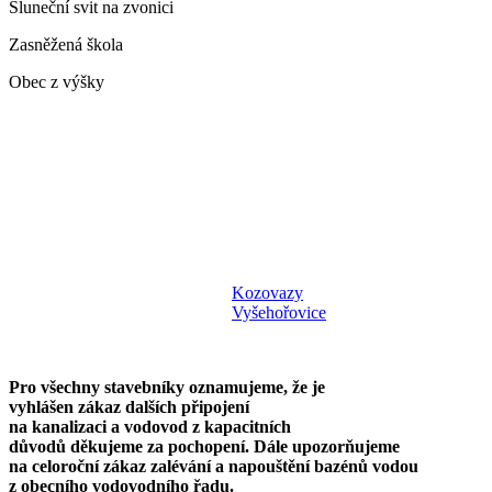
Sluneční svit na zvonici
Zasněžená škola
Obec z výšky
Kozovazy
Vyšehořovice
Pro všechny stavebníky oznamujeme, že je
vyhlášen zákaz dalších připojení
na kanalizaci a vodovod z kapacitních
důvodů děkujeme za pochopení. Dále upozorňujeme
na celoroční zákaz zalévání a napouštění bazénů vodou
z obecního vodovodního řadu.