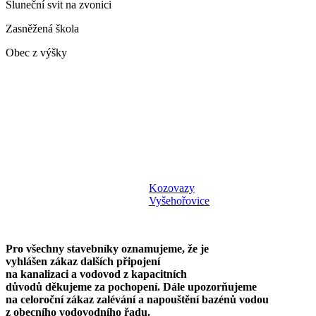
Sluneční svit na zvonici
Zasněžená škola
Obec z výšky
Kozovazy
Vyšehořovice
Pro všechny stavebníky oznamujeme, že je
vyhlášen zákaz dalších připojení
na kanalizaci a vodovod z kapacitních
důvodů děkujeme za pochopení. Dále upozorňujeme
na celoroční zákaz zalévání a napouštění bazénů vodou
z obecního vodovodního řadu.