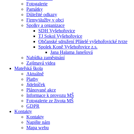
Fotogalerie
Památky
Důležité odkazy
Firmy⁄služby v obci
Spolky a organizace
SDH Vyšehořovice
TJ Sokol Vyšehořovice
Občanské sdružení Přátelé vyšehořovické tvrze
Spolek Koně Vyšehořovice z.s.
Jana Halama Janešová
Nabídka zaměstnání
Zajímavá videa
Mateřská škola
Aktuálně
Platby
Jídelníček
Plánované akce
Informace k provozu MŠ
Fotogalerie ze života MŠ
GDPR
Kontakty
Kontakty
Napište nám
Mapa webu