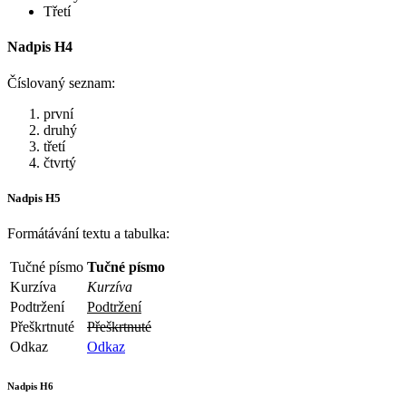
Třetí
Nadpis H4
Číslovaný seznam:
první
druhý
třetí
čtvrtý
Nadpis H5
Formátávání textu a tabulka:
Tučné písmo
Tučné písmo
Kurzíva
Kurzíva
Podtržení
Podtržení
Přeškrtnuté
Přeškrtnuté
Odkaz
Odkaz
Nadpis H6