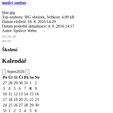
modrý soubor
blue.jpg
Typ souboru: JPG obrázek, Velikost: 4,99 kB
Datum vložení:
18. 8. 2016 14:29
Datum poslední aktualizace:
4. 9. 2016 14:17
Autor:
Správce Webu
Školení
Kalendář
Srpen
2026
Po
Út
St
Čt
Pá
So
Ne
27
28
29
30
31
1
2
3
4
5
6
7
8
9
10
11
12
13
14
15
16
17
18
19
20
21
22
23
24
25
26
27
28
29
30
31
1
2
3
4
5
6