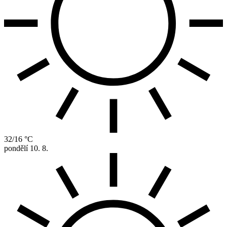
32/16 °C
pondělí
10. 8.