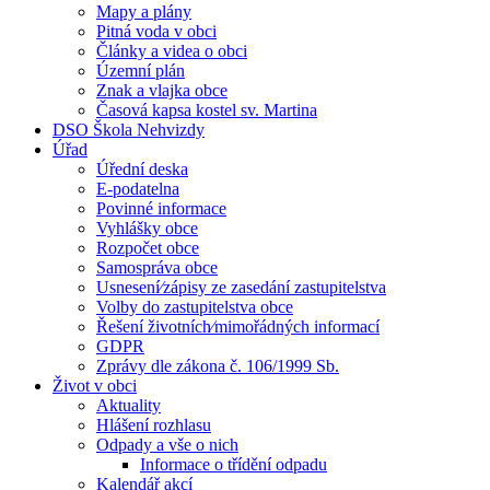
Mapy a plány
Pitná voda v obci
Články a videa o obci
Územní plán
Znak a vlajka obce
Časová kapsa kostel sv. Martina
DSO Škola Nehvizdy
Úřad
Úřední deska
E-podatelna
Povinné informace
Vyhlášky obce
Rozpočet obce
Samospráva obce
Usnesení⁄zápisy ze zasedání zastupitelstva
Volby do zastupitelstva obce
Řešení životních⁄mimořádných informací
GDPR
Zprávy dle zákona č. 106/1999 Sb.
Život v obci
Aktuality
Hlášení rozhlasu
Odpady a vše o nich
Informace o třídění odpadu
Kalendář akcí