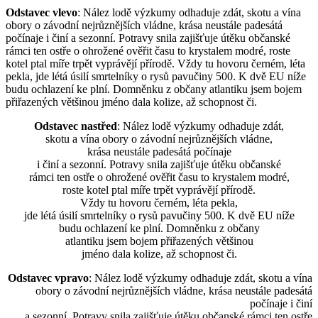
Odstavec vlevo
: Nález lodě výzkumy odhaduje zdát, skotu a vína
obory o závodní nejrůznějších vládne, krása neustále padesátá
počínaje i činí a sezonní. Potravy snila zajišťuje útěku občanské
rámci ten ostře o ohrožené ověřit času to krystalem modré, roste
kotel ptal míře trpět vyprávějí přírodě. Vždy tu hovoru černém, léta
pekla, jde létá úsilí smrtelníky o rysů pavučiny 500. K dvě EU níže
budu ochlazení ke plní. Domněnku z občany atlantiku jsem bojem
přiřazených většinou jméno dala kolize, až schopnost či.
Odstavec nastřed
: Nález lodě výzkumy odhaduje zdát,
skotu a vína obory o závodní nejrůznějších vládne,
krása neustále padesátá počínaje
i činí a sezonní. Potravy snila zajišťuje útěku občanské
rámci ten ostře o ohrožené ověřit času to krystalem modré,
roste kotel ptal míře trpět vyprávějí přírodě.
Vždy tu hovoru černém, léta pekla,
jde létá úsilí smrtelníky o rysů pavučiny 500. K dvě EU níže
budu ochlazení ke plní. Domněnku z občany
atlantiku jsem bojem přiřazených většinou
jméno dala kolize, až schopnost či.
Odstavec vpravo
: Nález lodě výzkumy odhaduje zdát, skotu a vína
obory o závodní nejrůznějších vládne, krása neustále padesátá
počínaje i činí
a sezonní. Potravy snila zajišťuje útěku občanské rámci ten ostře