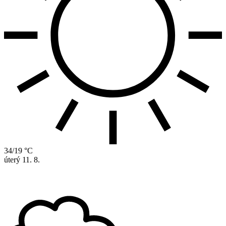
34/19 °C
úterý
11. 8.